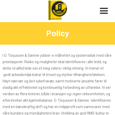
Policy
I O. Torjussen & Sønner jobber vi målrettet og systematisk med våre
prestasjoner. Risiko og muligheter skal identifiseres i alle ledd, og
dette vil alltid lede oss et steg videre i riktig retning. Vi mener et
godt arbeidsmiljø bidrar til trivsel og styrker tilhørighetsfølelsen.
Høyt nærvær og lavt sykefravær, samt motiverte ansatte fører til
stadig økt effektivitet og kontinuerlig forbedring av utførelse. Vi ser
verdien av flere kvinner, både i bransjen og i egen virksomheten, og
etterstreber økt kjønnsbalanse. O. Torjussen & Sønner identifiseres
med en bærekraftig drift og har en miljøprofil som samsvarer med
våre kunders og myndigheters krav. Utvikling av god HMS-kultur er